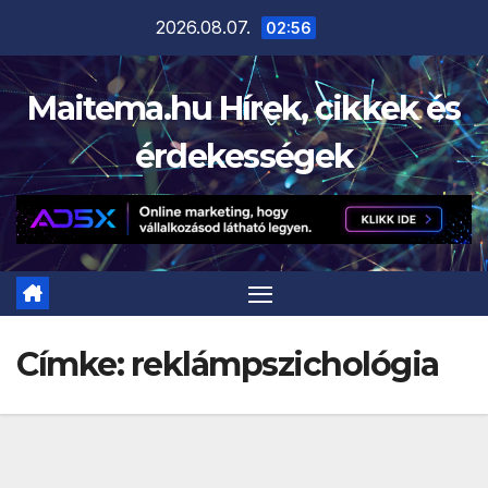
Skip
2026.08.07.
02:56
to
content
Maitema.hu Hírek, cikkek és
érdekességek
Címke:
reklámpszichológia