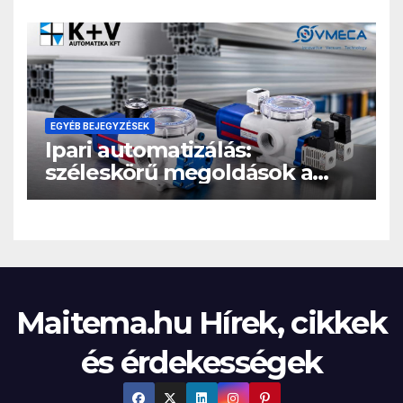
EGYÉB BEJEGYZÉSEK
Ipari automatizálás:
széleskörű megoldások a
hatékonyabb gyártási
folyamatokért
Maitema.hu Hírek, cikkek
és érdekességek