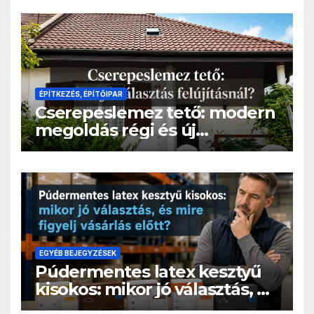
költségek nélkül
ÉPÍTKEZÉS, ÉPÍTŐIPAR
Cserepeslemez tető: modern
megoldás régi és új
épületekre
EGYÉB BEJEGYZÉSEK
Púdermentes latex kesztyű
kisokos: mikor jó választás, és
mire figyelj vásárlás előtt?