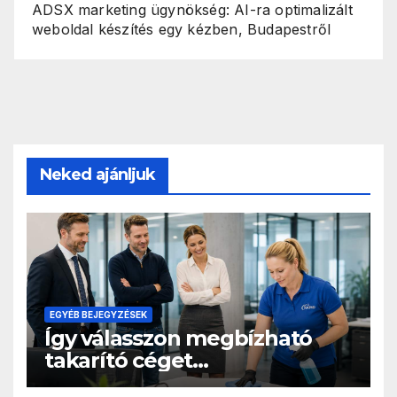
ADSX marketing ügynökség: AI-ra optimalizált
weboldal készítés egy kézben, Budapestről
Neked ajánljuk
EGYÉB BEJEGYZÉSEK
Így válasszon megbízható
takarító céget
irodatakarításra, rejtett