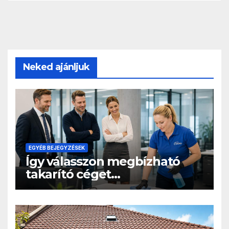
Neked ajánljuk
EGYÉB BEJEGYZÉSEK
Így válasszon megbízható
takarító céget
irodatakarításra, rejtett
költségek nélkül