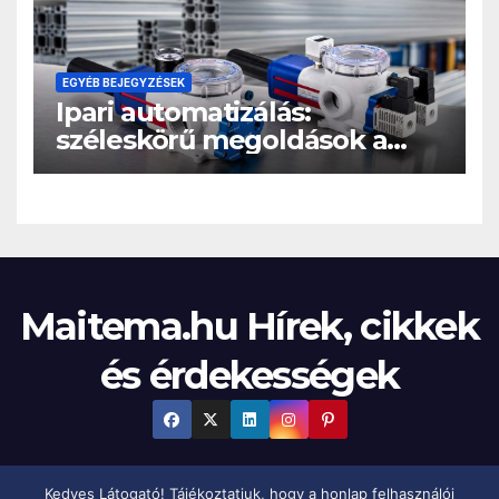
EGYÉB BEJEGYZÉSEK
Ipari automatizálás:
széleskörű megoldások a
hatékonyabb gyártási
folyamatokért
Maitema.hu Hírek, cikkek
és érdekességek
Kedves Látogató! Tájékoztatjuk, hogy a honlap felhasználói