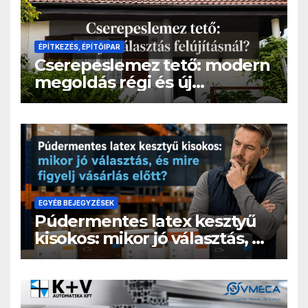
ÉPÍTKEZÉS, ÉPÍTŐIPAR
Cserepeslemez tető: modern
megoldás régi és új
épületekre
EGYÉB BEJEGYZÉSEK
Púdermentes latex kesztyű
kisokos: mikor jó választás, és
mire figyelj vásárlás előtt?